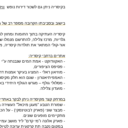
בקיסריה ניתן גם לשכור דירות נופש
ווי
בישוב ובסביבתו הקרובה מספר רב של מק
קיסריה העתיקה בתוך החומות ומחוץ להן
גלריות, מרכז צלילה, להתרשם מנמלו ש
אור-קולי המתאר את תולדות קיסריה, מ
אתרים ברחבי קיסריה:
- האקוודוקט - אמת המים שנבנתה ע"י 
- פסיפס הציפורים,
- מוזיאון ראלי - המציג בעיקר אמנות ד
- האמפיתיאטרון - שגם הוא חלק מקיסר
- מסלולי גולף – מגרש הגולף היחידי בארץ בעל 
- מועדון צלילה.
במרחק קצר מקיסריה ניתן לבקר באתרי
- שמורת הטבע "מעגן מיכאל" העשירה בב
- מבצר שוני (פארק ז'בוטינסקי) - על הכ
מתקיימים מופעים שונים.
- פארק אלונה ו"מי קדם" ליד מושב עמי
במקום נקבה תת קרקעית ערוכה לטיולי