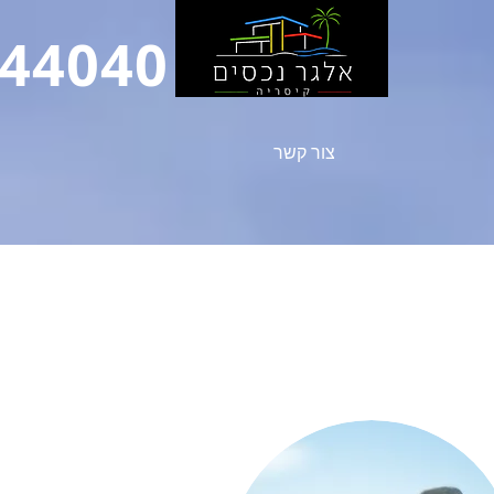
444040
צור קשר