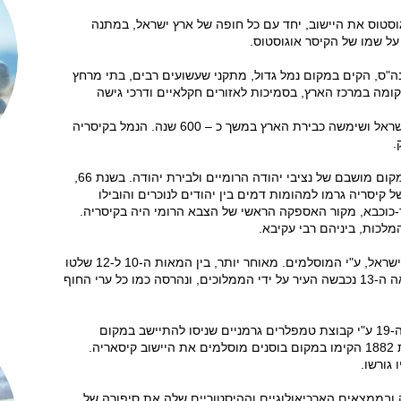
מי אוגוסטוס את היישוב, יחד עם כל חופה של ארץ ישראל, במתנה
 על שמו של הקיסר אוגוסטוס.
ה את העיר בין השנים 10-22 לפנה"ס, הקים במקום נמל גדול, מתקני שעשועים רבים, בתי מרחץ
ומה במרכז הארץ, בסמיכות לאזורים חקלאיים ודרכי גישה
קיסריה פותחה ע"י המלך הורדוס מלך ישראל ושימשה כבירת הארץ במשך כ – 600 שנה. הנמל בקיסריה
.
לאחר מותו של הורדוס הפכה קיסריה למקום מושבם של נציבי יהודה הרומיים ולבירת יהודה. בשנת 66,
קיסריה גרמו למהומות דמים בין יהודים לנוכרים והובילו
-כוכבא, מקור האספקה הראשי של הצבא הרומי היה בקיסריה.
מלכות, ביניהם רבי עקיבא.
במאה ה-7 נכבשה קיסריה, כמו כל ארץ ישראל, ע"י המוסלמים. מאוחר יותר, בין המאות ה-10 ל-12 שלטו
בה לסירוגין הצלבנים וצלאח א-דין. במאה ה-13 נכבשה העיר על ידי הממלוכים, ונהרסה כמו כל ערי החוף
הישוב המודרני הוקם שוב בסוף המאה ה-19 ע"י קבוצת טמפלרים גרמניים שניסו להתיישב במקום
במסווה של חפירות ארכיאולוגיות. בשנת 1882 הקימו במקום בוסנים מוסלמים את היישוב קיסאריה.
גורשו.
 ובממצאים הארכיאולוגיים וההיסטוריים שלה את סיפורה של