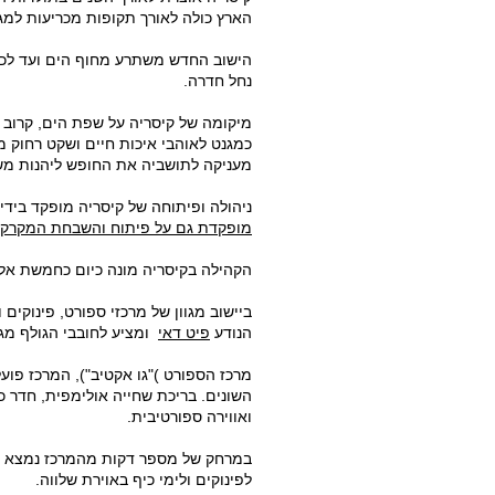
הארץ כולה לאורך תקופות מכריעות למגוו
הישוב החדש משתרע מחוף הים ועד לכבי
נחל חדרה.
מיקומה של קיסריה על שפת הים, קרוב 
כמגנט לאוהבי איכות חיים ושקט רחוק 
מעניקה לתושביה את החופש ליהנות משק
ניהולה ופיתוחה של קיסריה מופקד בידי 
מופקדת גם על פיתוח והשבחת המקרקעי
הקהילה בקיסריה מונה כיום כחמשת אלפ
ביישוב מגוון של מרכזי ספורט, פינוקים 
הנודע
פיט דאי
ומציע לחובבי הגולף מגרש של 18 גומות היחידי בארץ, בסטנד
מרכז הספורט )"גו אקטיב"), המרכז פוע
השונים. בריכת שחייה אולימפית, חדר כ
ואווירה ספורטיבית.
במרחק של מספר דקות מהמרכז נמצא
לפינוקים ולימי כיף באוירת שלווה.