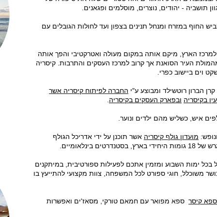
ן תושביה - יהודים, נוצרים, מוסלמים ופגאנים.
ש החוף במזרח ומנחל תנינים בצפון ועד לחולות הגובלים עם
למרכז הארץ, מיקם אותה במקום מעולה ואטרקטיבי והפך אותה
מהמולת העיר הסואנת אך קרוב למרכז העסקים והתרבות. קיסריה
ט וים ביישוב כפרי.
קרן הברון רוטשילד ומבוצע ע"י
החברה לפיתוח קיסריה
אשר
ן בקיסריה
ובפארק העסקים בקיסריה
.
ים איש, כשליש מהם ילדים ונוער.
ונופש:
מועדון גולף קיסריה
אשר תוכנן על ידי אדריכל הגולף
רטים בינלאומיים.
ל בכל ימות השבוע ומזמין אתכם לפעילות ספורטיבית, במיתקנים
ושר משוכלל, חוגי ספורט לכל המשפחה, צוות מקצועי להתייעץ בו
ספא קיסר
ספא מפואר עם חמאם טורקי, מסאז'ים ואפשרות