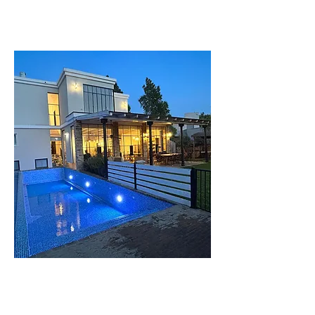
וילה
העמק