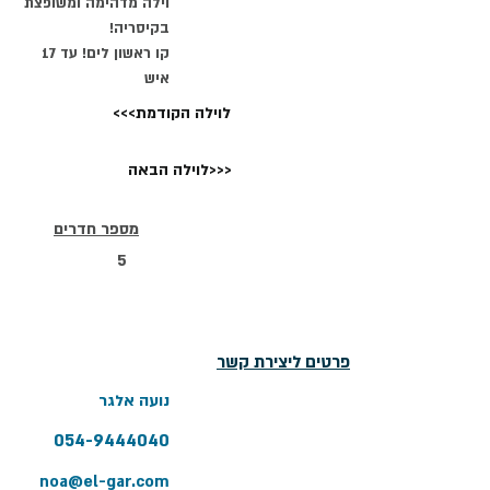
וילה מדהימה ומשופצת
בקיסריה!
קו ראשון לים! עד 17
איש
<<<לוילה הקודמת
לוילה הבאה>>>
מספר חדרים
5
פרטים ליצירת קשר
נועה אלגר
054-9444040
noa@el-gar.com