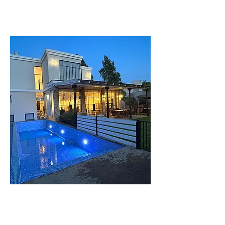
וילה
העמק