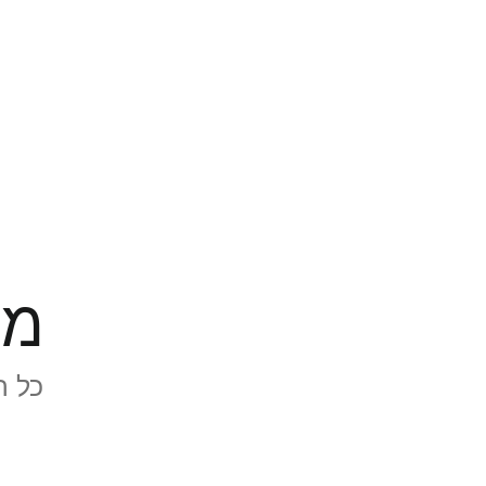
ממ
כל ה