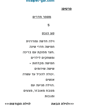
noa@el-gar.com
פרטים:
מספר חדרים
5
סוג הנכס
וילה חדשה ומודרנית
חמישה חדרי שינה
.חצר מפנקת עם בריכה
ומשחקים לילדים
חמישה מקלחות +
שישה שירותים
.יכולה להכיל עד עשרה
אנשים
.הוילה מגיעה עם
מטבח מאובזר, מצעים
ומגבות
לוילה הבאה>>>
<<<לוילה הקודמת