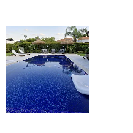
וילה
הברון