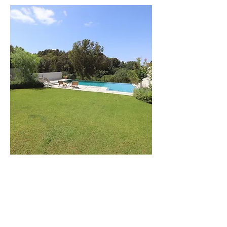
וילת
הים
וילה מודרנית
בקרבה לים